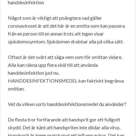
handdesinfektion
Något som är viktigt att poängtera vad gäller
coronaviruset är att det här är en smitta som kan passera
från en person till en annan trots att ingen visar
sjukdomssymtom. Sjukdomen drabbar alla på olika sätt.
Oftast är det svårt att säga vem som för smittan vidare.
Alla kan räkna upp flera skäl till att använda
handdesinfektion just nu.
HANDDESINFEKTIONSMEDEL kan faktiskt begränsa
smittan.
Vet du vilken sorts handdesinfektionsmedel du använder?
De flesta tror fortfarande att handsprit ger ett fullgott
skydd. Det är känt att handspriten inte dödar alla virus.
Handsprit är ingen match mot ett influensavirus. Det kan