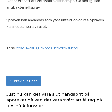
Det är ett sätt att virussäkra ditt hem på. Gå aldrig utan
antibakteriell spray.
Sprayen kan användas som ytdesinfektion också. Sprayen
kan neutralisera viruset.
TAGS:
CORONAVIRUS
,
HANDDESINFEKTIONSMEDEL
Previous Post
Just nu kan det vara slut handsprit på
apoteket då kan det vara svårt att få tag på
desinfektionssprit