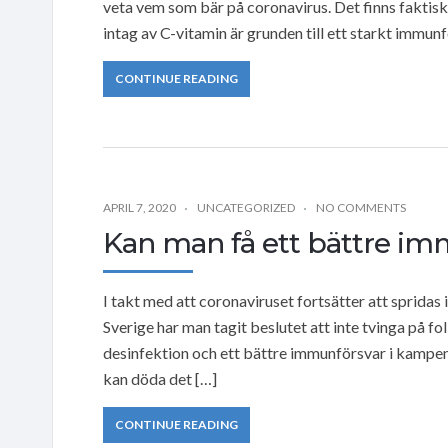
veta vem som bär på coronavirus. Det finns faktiskt
intag av C-vitamin är grunden till ett starkt immun
CONTINUE READING
APRIL 7, 2020
UNCATEGORIZED
NO COMMENTS
Kan man få ett bättre im
I takt med att coronaviruset fortsätter att spridas 
Sverige har man tagit beslutet att inte tvinga på fo
desinfektion och ett bättre immunförsvar i kampen
kan döda det […]
CONTINUE READING