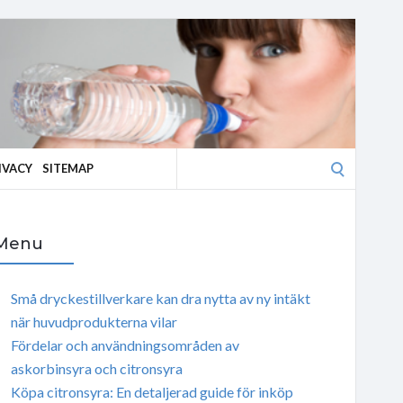
Search
IVACY
SITEMAP
for:
Menu
Små dryckestillverkare kan dra nytta av ny intäkt
när huvudprodukterna vilar
Fördelar och användningsområden av
askorbinsyra och citronsyra
Köpa citronsyra: En detaljerad guide för inköp