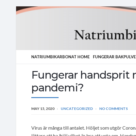
NATRIUMBIKARBONAT HOME
FUNGERAR BAKPULVE
Fungerar handsprit
pandemi?
MAY 15, 2020
UNCATEGORIZED
NO COMMENTS
Virus är många till antalet. Höljet som utgör Coronav
lättare att ha ihjäl vilket är bra att veta om. Hand