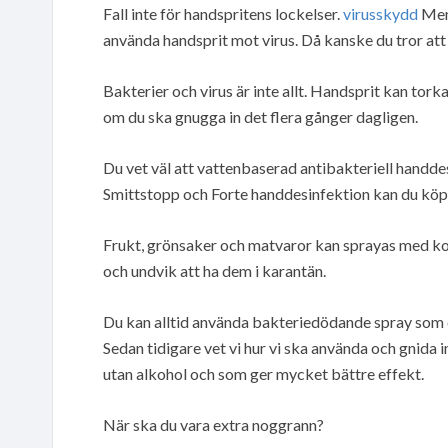
Fall inte för handspritens lockelser.
virusskydd
Men 
använda handsprit mot virus. Då kanske du tror att 
Bakterier och virus är inte allt. Handsprit kan tork
om du ska gnugga in det flera gånger dagligen.
Du vet väl att vattenbaserad antibakteriell handdes
Smittstopp och Forte handdesinfektion kan du köpa 
Frukt, grönsaker och matvaror kan sprayas med koll
och undvik att ha dem i karantän.
Du kan alltid använda bakteriedödande spray som 
Sedan tidigare vet vi hur vi ska använda och gnida i
utan alkohol och som ger mycket bättre effekt.
När ska du vara extra noggrann?