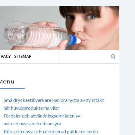
Search
IVACY
SITEMAP
for:
Menu
Små dryckestillverkare kan dra nytta av ny intäkt
när huvudprodukterna vilar
Fördelar och användningsområden av
askorbinsyra och citronsyra
Köpa citronsyra: En detaljerad guide för inköp