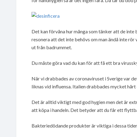
för handhygien så är det ingen fara. Då tar du död p
Det kan förvåna hur många som tänker att de inte be
resonera att det inte behövs om man ändå inte rör vi
ut från badrummet.
Du måste göra vad du kan för att få ett bra viruss
När vi drabbades av coronaviruset i Sverige var d
liknas vid influensa. Italien drabbades mycket hårt o
Det är alltid viktigt med god hygien men det är extr
att köpa i handeln. Det betyder att du får ett flytt
Bakteriedödande produkter är viktiga i dessa tide