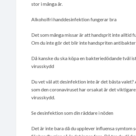
stor i många år.
Alkoholfri handdesinfektion fungerar bra
Det som många missar är att handsprit inte alltid f
Om du inte gör det blir inte handspriten antibakteri
Då kanske du ska köpa en bakteriedödande tvål istä
virusskydd
Du vet väl att desinfektion inte är det bästa valet
som den coronaviruset har orsakat är det viktiga
virusskydd.
Se desinfektion som din räddare i nöden
Det är inte bara då du upplever influensa symtom so