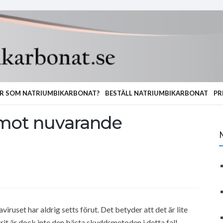
R SOM NATRIUMBIKARBONAT?
BESTÄLL NATRIUMBIKARBONAT
PR
 mot nuvarande
iruset har aldrig setts förut. Det betyder att det är lite
sprit är dock inte den bästa skyddsmetoden i detta fall.