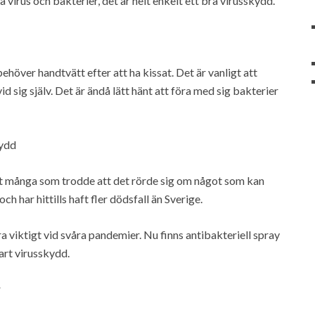
å virus och bakterier, det är helt enkelt ett bra virusskydd.
höver handtvätt efter att ha kissat. Det är vanligt att
d sig själv. Det är ändå lätt hänt att föra med sig bakterier
kydd
et många som trodde att det rörde sig om något som kan
ch har hittills haft fler dödsfall än Sverige.
a viktigt vid svåra pandemier. Nu finns antibakteriell spray
bart virusskydd.
r