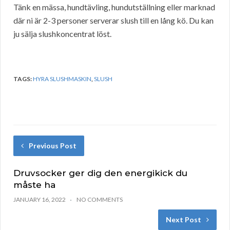
Tänk en mässa, hundtävling, hundutställning eller marknad
där ni är 2-3 personer serverar slush till en lång kö. Du kan
ju sälja slushkoncentrat löst.
TAGS:
HYRA SLUSHMASKIN
,
SLUSH
Previous Post
Druvsocker ger dig den energikick du
måste ha
JANUARY 16, 2022
NO COMMENTS
Next Post