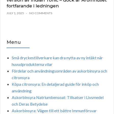
version av Indian Tonic – dock är Aromhuset
fortfarande i ledningen
JULY 1, 2025
NO COMMENTS
Menu
Små dryckestillverkare kan dra nytta av ny intäkt när
huvudprodukterna vilar
Fördelar och användningsområden av askorbinsyra och
citronsyra
Köpa citronsyra: En detaljerad guide för inköp och
användning
Askorbinsyra Natriumbensoat: Tillsatser i Livsmedel
och Deras Betydelse
Askorbinsyra: Vägen till ett bättre Immunförsvar