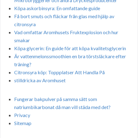
Mikrobryggerier och andra Dryckesproducenter
Köpa askorbinsyra: En omfattande guide
Få bort smuts och fläckar från glas med hjälp av
citronsyra
Vad omfattar Aromhusets Fruktexplosion och hur
smakar
Köpa glycerin: En guide för att köpa kvalitetsglycerin
Är vattenmelonssmoothien en bra törstsläckare efter
träning?
Citronsyra köp: Toppplatser Att Handla På
stilldricka av Aromhuset
Fungerar bakpulver på samma sätt som
natriumbikarbonat då man vill städa med det?
Privacy
Sitemap