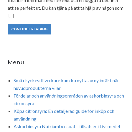
Ibland så kan man med lite text och en logga få det hela
att se perfekt ut. Du kan tjäna på att ta hjälp av någon som
[…]
CONTINUE READING
Menu
Små dryckestillverkare kan dra nytta av ny intäkt när
huvudprodukterna vilar
Fördelar och användningsområden av askorbinsyra och
citronsyra
Köpa citronsyra: En detaljerad guide för inköp och
användning
Askorbinsyra Natriumbensoat: Tillsatser i Livsmedel