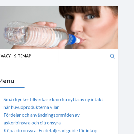
Search
IVACY
SITEMAP
for:
Menu
Små dryckestillverkare kan dra nytta av ny intäkt
när huvudprodukterna vilar
Fördelar och användningsområden av
askorbinsyra och citronsyra
Köpa citronsyra: En detaljerad guide för inköp