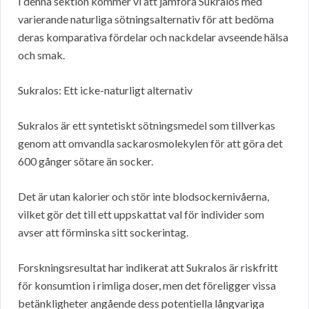
I denna sektion kommer vi att jämföra Sukralos med
varierande naturliga sötningsalternativ för att bedöma
deras komparativa fördelar och nackdelar avseende hälsa
och smak.
Sukralos: Ett icke-naturligt alternativ
Sukralos är ett syntetiskt sötningsmedel som tillverkas
genom att omvandla sackarosmolekylen för att göra det
600 gånger sötare än socker.
Det är utan kalorier och stör inte blodsockernivåerna,
vilket gör det till ett uppskattat val för individer som
avser att förminska sitt sockerintag.
Forskningsresultat har indikerat att Sukralos är riskfritt
för konsumtion i rimliga doser, men det föreligger vissa
betänkligheter angående dess potentiella långvariga