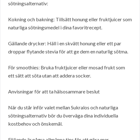
sötningsalternativ:
Kokning och bakning: Tillsätt honung eller fruktjuicer som
naturliga sötningsmedel i dina favoritrecept.
Gällande drycker: Häll i en skvätt honung eller ett par
droppar flytande stevia för att ge dem en naturlig sötma.
För smoothies: Bruka fruktjuicer eller mosad frukt som
ett sätt att söta utan att addera socker.
Anvisningar för att ta hälsosammare beslut
När du står inför valet mellan Sukralos och naturliga
sötningsalternativ bör du överväga dina individuella
kostbehov och önskemål.
Följande är några allmänna tips för att göra mer