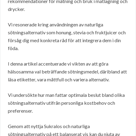
rekommendationer för mätning och bruk i matlagning och
drycker.
Vi resonerade kring användningen av naturliga
sötningsalternativ som honung, stevia och fruktjuicer och
försåg dig med konkreta råd för att integrera dem i din
föda.
I denna artikel accentuerade vi vikten av att göra
hälsosamma val beträffande sötningsmedel, däribland att
läsa etiketter, vara måttfull och variera alternativ.
Vi undersökte hur man fattar optimala beslut bland olika
sötningsalternativ utifrån personliga kostbehov och
preferenser.
Genom att nyttja Sukralos och naturliga
sötningsalternativ på ett balanserat vis kan du njuta av