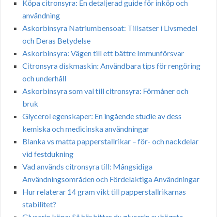
Köpa citronsyra: En detaljerad guide för inköp och
användning
Askorbinsyra Natriumbensoat: Tillsatser i Livsmedel
och Deras Betydelse
Askorbinsyra: Vägen till ett bättre Immunförsvar
Citronsyra diskmaskin: Användbara tips för rengöring
och underhåll
Askorbinsyra som val till citronsyra: Förmåner och
bruk
Glycerol egenskaper: En ingående studie av dess
kemiska och medicinska användningar
Blanka vs matta papperstallrikar – för- och nackdelar
vid festdukning
Vad används citronsyra till: Mångsidiga
Användningsområden och Fördelaktiga Användningar
Hur relaterar 14 gram vikt till papperstallrikarnas
stabilitet?
Glycerin köpa: Så här hittar du glycerin av högsta