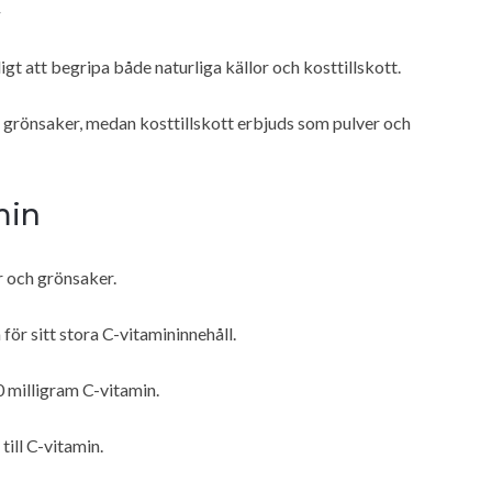
t
igt att begripa både naturliga källor och kosttillskott.
h grönsaker, medan kosttillskott erbjuds som pulver och
min
r och grönsaker.
för sitt stora C-vitamininnehåll.
0 milligram C-vitamin.
ill C-vitamin.