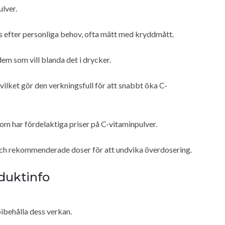
lver.
 efter personliga behov, ofta mätt med kryddmått.
m som vill blanda det i drycker.
vilket gör den verkningsfull för att snabbt öka C-
om har fördelaktiga priser på C-vitaminpulver.
ar och rekommenderade doser för att undvika överdosering.
duktinfo
bibehålla dess verkan.