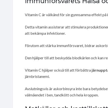
Immunförsvarets Hälsa o
Vitamin C är välkänd för sin gynnsamma effekt på
Detta vitamin assisterar att stimulera produktione
att bekämpa infektioner.
Förutom att stärka immunförsvaret, bidrar askorbi
Den hjälper till att beskydda blodkärlen och kan r
Vitamin C hjälper också till att förbättra
järnuppt
järnbristanemi.
Avslutningsvis är askorbinsyra inte bara betydelsef
välmåendet i ben, tandkött och hela kroppen.