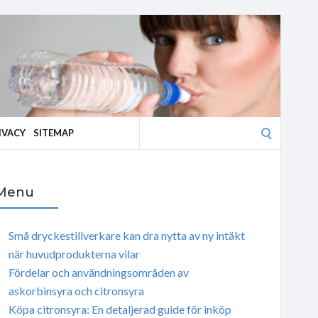
Search
IVACY
SITEMAP
for:
Menu
Små dryckestillverkare kan dra nytta av ny intäkt
när huvudprodukterna vilar
Fördelar och användningsområden av
askorbinsyra och citronsyra
Köpa citronsyra: En detaljerad guide för inköp