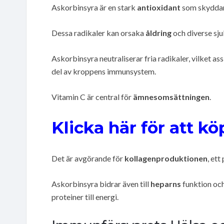
Askorbinsyra är en stark
antioxidant
som skyddar 
Dessa radikaler kan orsaka
åldring
och diverse sj
Askorbinsyra neutraliserar fria radikaler, vilket ass
del av kroppens immunsystem.
Vitamin C är central för
ämnesomsättningen
.
Klicka här för att k
Det är avgörande för
kollagenproduktionen
, ett
Askorbinsyra bidrar även till
heparns
funktion och
proteiner till energi.