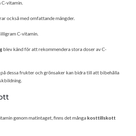
 C-vitamin.
drar också med omfattande mängder.
illigram C-vitamin.
g
blev känd för att rekommendera stora doser av C-
 på dessa frukter och grönsaker kan bidra till att bibehålla
skbildning.
ott
C-vitamin genom matintaget, finns det många
kosttillskott