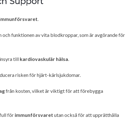
ch Support
immunförsvaret
.
n och funktionen av vita blodkroppar, som är avgörande för
nsyra till
kardiovaskulär hälsa
.
educera risken för hjärt-kärlsjukdomar.
ag
från kosten, vilket är viktigt för att förebygga
ull för
immunförsvaret
utan också för att upprätthålla