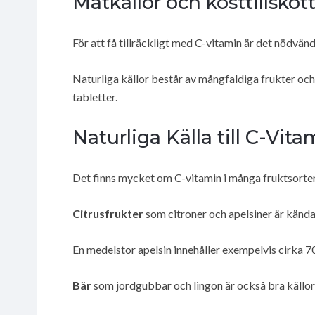
Matkällor och kosttillskot
För att få tillräckligt med C-vitamin är det nödvänd
Naturliga källor består av mångfaldiga frukter oc
tabletter.
Naturliga Källa till C-Vita
Det finns mycket om C-vitamin i många fruktsorte
Citrusfrukter
som citroner och apelsiner är kända 
En medelstor apelsin innehåller exempelvis cirka 7
Bär
som jordgubbar och lingon är också bra källor t