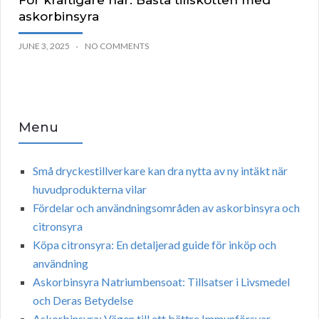
För kraftigare hår: Bästa tillskotten med
askorbinsyra
JUNE 3, 2025
NO COMMENTS
Menu
Små dryckestillverkare kan dra nytta av ny intäkt när
huvudprodukterna vilar
Fördelar och användningsområden av askorbinsyra och
citronsyra
Köpa citronsyra: En detaljerad guide för inköp och
användning
Askorbinsyra Natriumbensoat: Tillsatser i Livsmedel
och Deras Betydelse
Askorbinsyra: Vägen till ett bättre Immunförsvar