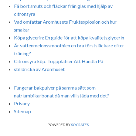
Få bort smuts och fläckar från glas med hjälp av
citronsyra
Vad omfattar Aromhusets Fruktexplosion och hur
smakar
Köpa glycerin: En guide för att köpa kvalitetsglycerin
Är vattenmelonssmoothien en bra törstsläckare efter
träning?
Citronsyra köp: Toppplatser Att Handla På
stilldricka av Aromhuset
Fungerar bakpulver på samma sätt som
natriumbikarbonat då man vill städa med det?
Privacy
Sitemap
POWERED BY
SOCRATES