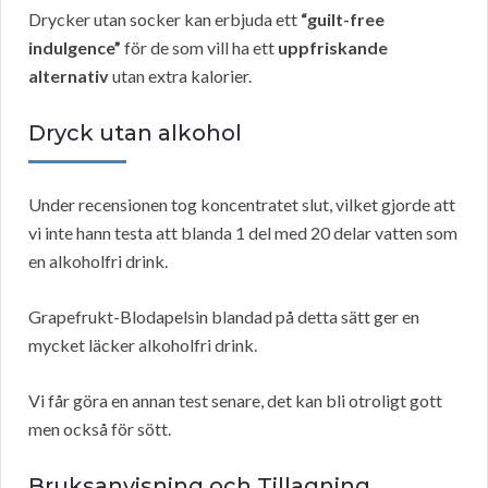
Drycker utan socker kan erbjuda ett
“guilt-free
indulgence”
för de som vill ha ett
uppfriskande
alternativ
utan extra kalorier.
Dryck utan alkohol
Under recensionen tog koncentratet slut, vilket gjorde att
vi inte hann testa att blanda 1 del med 20 delar vatten som
en alkoholfri drink.
Grapefrukt-Blodapelsin blandad på detta sätt ger en
mycket läcker alkoholfri drink.
Vi får göra en annan test senare, det kan bli otroligt gott
men också för sött.
Bruksanvisning och Tillagning