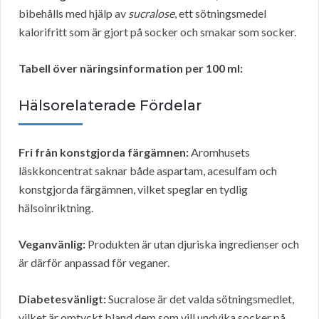
bibehålls med hjälp av
sucralose
, ett sötningsmedel
kalorifritt som är gjort på socker och smakar som socker.
Tabell över näringsinformation per 100 ml:
Hälsorelaterade Fördelar
Fri från konstgjorda färgämnen:
Aromhusets
läskkoncentrat saknar både aspartam, acesulfam och
konstgjorda färgämnen, vilket speglar en tydlig
hälsoinriktning.
Veganvänlig:
Produkten är utan djuriska ingredienser och
är därför anpassad för veganer.
Diabetesvänligt:
Sucralose är det valda sötningsmedlet,
vilket är omtyckt bland dem som vill undvika socker på