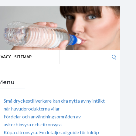
Search
IVACY
SITEMAP
for:
Menu
Små dryckestillverkare kan dra nytta av ny intäkt
när huvudprodukterna vilar
Fördelar och användningsområden av
askorbinsyra och citronsyra
Köpa citronsyra: En detaljerad guide för inköp