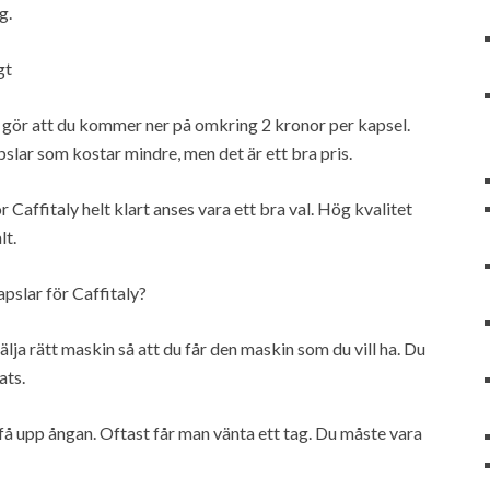
g.
gt
 gör att du kommer ner på omkring 2 kronor per kapsel.
kapslar som kostar mindre, men det är ett bra pris.
 Caffitaly helt klart anses vara ett bra val. Hög kvalitet
lt.
pslar för Caffitaly?
välja rätt maskin så att du får den maskin som du vill ha. Du
ats.
få upp ångan. Oftast får man vänta ett tag. Du måste vara