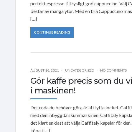
perfekt espresso till rysligt god cappuccino. Välj Caf
består av många ytor. Med en bra Cappuccino maskin
[…]
CONTINUE READING
AUGUST 16, 2021
UNCATEGORIZED
NO COMMENTS
Gör kaffe precis som du vi
i maskinen!
Det enda du behöver göra är att lyfta locket. Caffita
med den inbyggda skummaskinen. Caffitaly kapslar,
det klart enklast att välja Caffitaly kapslar för den
köpa i […]