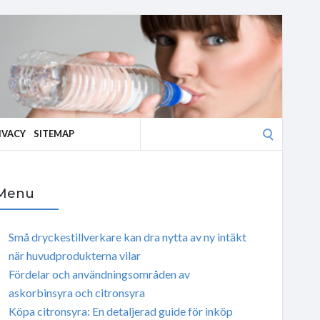
Search
IVACY
SITEMAP
for:
Menu
Små dryckestillverkare kan dra nytta av ny intäkt
när huvudprodukterna vilar
Fördelar och användningsområden av
askorbinsyra och citronsyra
Köpa citronsyra: En detaljerad guide för inköp