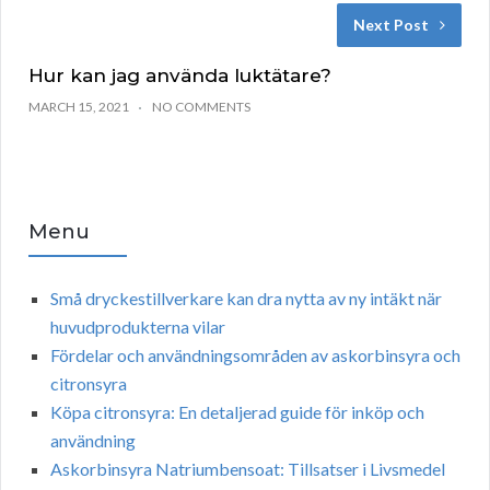
Next Post
Hur kan jag använda luktätare?
MARCH 15, 2021
NO COMMENTS
Menu
Små dryckestillverkare kan dra nytta av ny intäkt när
huvudprodukterna vilar
Fördelar och användningsområden av askorbinsyra och
citronsyra
Köpa citronsyra: En detaljerad guide för inköp och
användning
Askorbinsyra Natriumbensoat: Tillsatser i Livsmedel