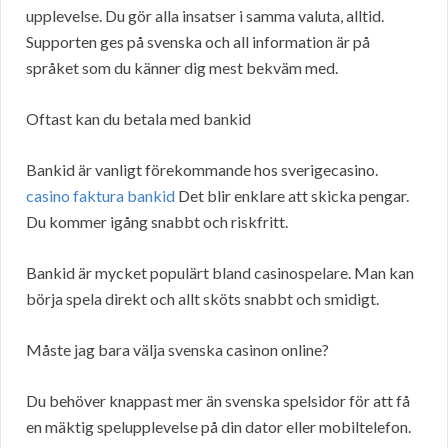
upplevelse. Du gör alla insatser i samma valuta, alltid.
Supporten ges på svenska och all information är på
språket som du känner dig mest bekväm med.
Oftast kan du betala med bankid
Bankid är vanligt förekommande hos sverigecasino.
casino faktura bankid
Det blir enklare att skicka pengar.
Du kommer igång snabbt och riskfritt.
Bankid är mycket populärt bland casinospelare. Man kan
börja spela direkt och allt sköts snabbt och smidigt.
Måste jag bara välja svenska casinon online?
Du behöver knappast mer än svenska spelsidor för att få
en mäktig spelupplevelse på din dator eller mobiltelefon.