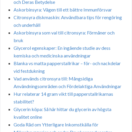
och Deras Betydelse
Askorbinsyra: Vägen till ett bättre Immunförsvar
Citronsyra diskmaskin: Användbara tips för rengöring
och underhåll
Askorbinsyra som val till citronsyra: Förmåner och
bruk
Glycerol egenskaper: En ingående studie av dess
kemiska och medicinska användningar
Blanka vs matta papperstallrikar – för- och nackdelar
vid festdukning
Vad används citronsyra till: Mångsidiga
Användningsområden och Fördelaktiga Användningar
Hur relaterar 14 gram vikt till papperstallrikarnas
stabilitet?
Glycerin köpa: Så här hittar du glycerin av högsta
kvalitet online
Goda Råd om Ytterligare Inkomstkälla för