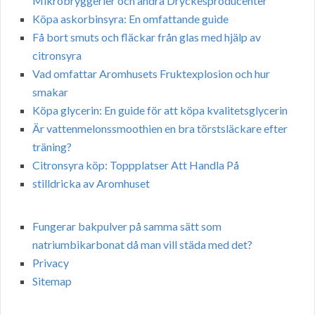
Mikrobryggerier och andra Dryckesproducenter
Köpa askorbinsyra: En omfattande guide
Få bort smuts och fläckar från glas med hjälp av
citronsyra
Vad omfattar Aromhusets Fruktexplosion och hur
smakar
Köpa glycerin: En guide för att köpa kvalitetsglycerin
Är vattenmelonssmoothien en bra törstsläckare efter
träning?
Citronsyra köp: Toppplatser Att Handla På
stilldricka av Aromhuset
Fungerar bakpulver på samma sätt som
natriumbikarbonat då man vill städa med det?
Privacy
Sitemap