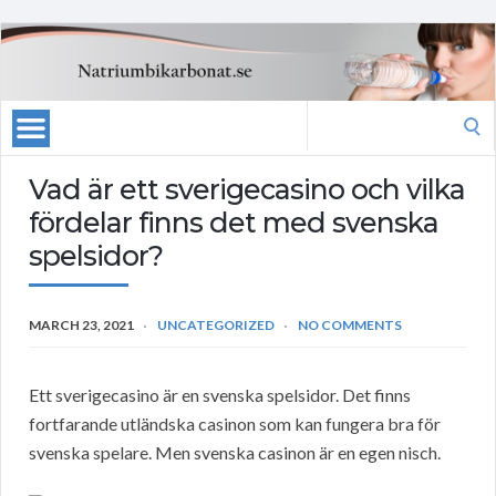
Search
for:
Vad är ett sverigecasino och vilka
fördelar finns det med svenska
spelsidor?
MARCH 23, 2021
UNCATEGORIZED
NO COMMENTS
Ett sverigecasino är en svenska spelsidor. Det finns
fortfarande utländska casinon som kan fungera bra för
svenska spelare. Men svenska casinon är en egen nisch.