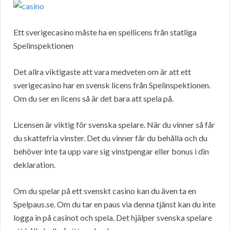
Ett sverigecasino måste ha en spellicens från statliga
Spelinspektionen
Det allra viktigaste att vara medveten om är att ett
sverigecasino har en svensk licens från Spelinspektionen.
Om du ser en licens så är det bara att spela på.
Licensen är viktig för svenska spelare. När du vinner så får
du skattefria vinster. Det du vinner får du behålla och du
behöver inte ta upp vare sig vinstpengar eller bonus i din
deklaration.
Om du spelar på ett svenskt casino kan du även ta en
Spelpaus.se. Om du tar en paus via denna tjänst kan du inte
logga in på casinot och spela. Det hjälper svenska spelare