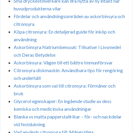
Små dryckestillverkare kan dra nytta av ny intäkt när
huvudprodukterna vilar
Fördelar och användningsområden av askorbinsyra och
citronsyra
Köpa citronsyra: En detaljerad guide för inköp och
användning
Askorbinsyra Natriumbensoat: Tillsatser i Livsmedel
och Deras Betydelse
Askorbinsyra: Vägen till ett bättre Immunförsvar
Citronsyra diskmaskin: Användbara tips för rengöring
och underhåll
Askorbinsyra som val till citronsyra: Förmåner och
bruk
Glycerol egenskaper: En ingående studie av dess
kemiska och medicinska användningar
Blanka vs matta papperstallrikar – för- och nackdelar
vid festdukning
Vad används citronsyra till: Mångsidiga