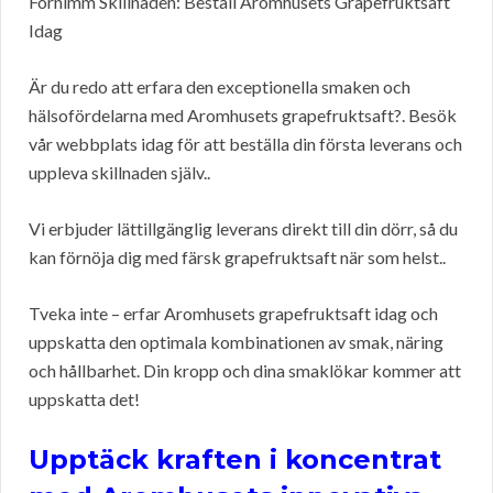
Förnimm Skillnaden: Beställ Aromhusets Grapefruktsaft
Idag
Är du redo att erfara den exceptionella smaken och
hälsofördelarna med Aromhusets grapefruktsaft?. Besök
vår webbplats idag för att beställa din första leverans och
uppleva skillnaden själv..
Vi erbjuder lättillgänglig leverans direkt till din dörr, så du
kan förnöja dig med färsk grapefruktsaft när som helst..
Tveka inte – erfar Aromhusets grapefruktsaft idag och
uppskatta den optimala kombinationen av smak, näring
och hållbarhet. Din kropp och dina smaklökar kommer att
uppskatta det!
Upptäck kraften i koncentrat