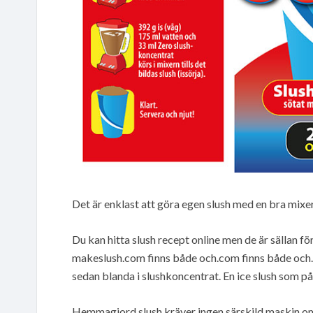
Det är enklast att göra egen slush med en bra mixer
Du kan hitta slush recept online men de är sällan för
makeslush.com finns både och.com finns både och. D
sedan blanda i slushkoncentrat. En ice slush som på
Hemmagjord slush kräver ingen särskild maskin om d