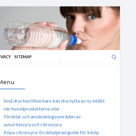
Search
IVACY
SITEMAP
for:
Menu
Små dryckestillverkare kan dra nytta av ny intäkt
när huvudprodukterna vilar
Fördelar och användningsområden av
askorbinsyra och citronsyra
Köpa citronsyra: En detaljerad guide för inköp