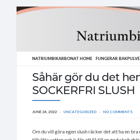
NATRIUMBIKARBONAT HOME
FUNGERAR BAKPULVE
Såhär gör du det 
SOCKERFRI SLUSH
JUNE 24, 2022
UNCATEGORIZED
NO COMMENTS
Om du vill göra egen slush räcker det att ha en bra
tillsätta vatten och is för att få till en god slush 