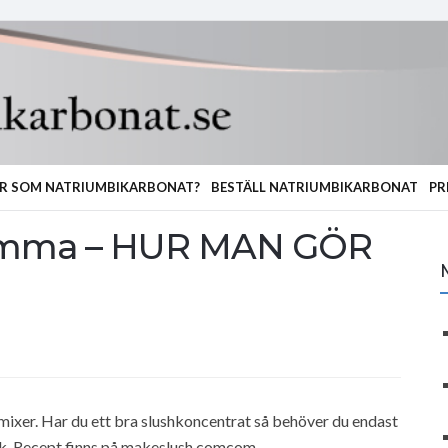
R SOM NATRIUMBIKARBONAT?
BESTÄLL NATRIUMBIKARBONAT
PR
hemma – HUR MAN GÖR
 mixer. Har du ett bra slushkoncentrat så behöver du endast
drink. Recept finns på makeslush.comcom.