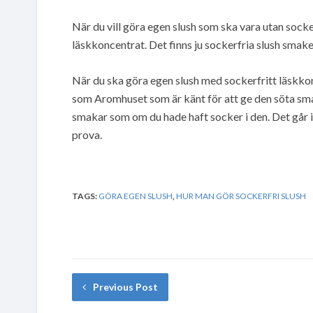
När du vill göra egen slush som ska vara utan sock
läskkoncentrat. Det finns ju sockerfria slush smaker
När du ska göra egen slush med sockerfritt läskkon
som Aromhuset som är känt för att ge den söta smak
smakar som om du hade haft socker i den. Det går i
prova.
TAGS:
GÖRA EGEN SLUSH
,
HUR MAN GÖR SOCKERFRI SLUSH
Previous Post