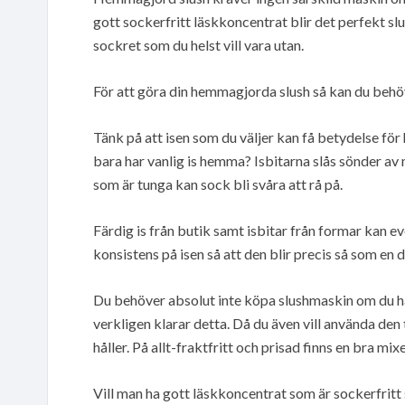
gott sockerfritt läskkoncentrat blir det perfekt s
sockret som du helst vill vara utan.
För att göra din hemmagjorda slush så kan du behöva 
Tänk på att isen som du väljer kan få betydelse fö
bara har vanlig is hemma? Isbitarna slås sönder av
som är tunga kan sock bli svåra att rå på.
Färdig is från butik samt isbitar från formar kan ev
konsistens på isen så att den blir precis så som en d
Du behöver absolut inte köpa slushmaskin om du ha
verkligen klarar detta. Då du även vill använda den 
håller. På allt-fraktfritt och prisad finns en bra mixe
Vill man ha gott läskkoncentrat som är sockerfritt så 