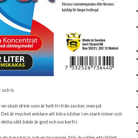
 och is
 en slush drink som är helt fri från socker, men på
et är mycket enklare att köra isbitar i en stark mixer och
 detta sätt både är god och sockerfri.
u bara har is och en bra mixer. När du väljer ett riktigt