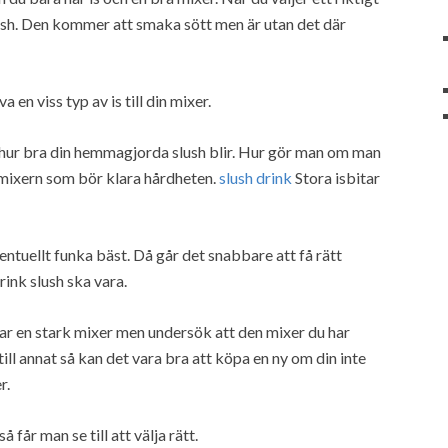
lush. Den kommer att smaka sött men är utan det där
en viss typ av is till din mixer.
r hur bra din hemmagjorda slush blir. Hur gör man om man
 mixern som bör klara hårdheten.
slush drink
Stora isbitar
entuellt funka bäst. Då går det snabbare att få rätt
rink slush ska vara.
r en stark mixer men undersök att den mixer du har
till annat så kan det vara bra att köpa en ny om din inte
r.
får man se till att välja rätt.