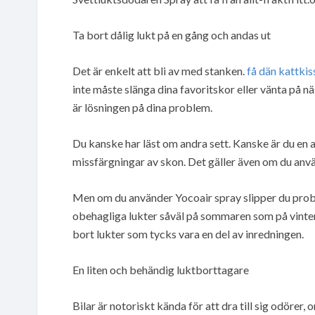
Ta bort dålig lukt på en gång och andas ut
Det är enkelt att bli av med stanken.
få dän kattkis
inte måste slänga dina favoritskor eller vänta på n
är lösningen på dina problem.
Du kanske har läst om andra sett. Kanske är du en a
missfärgningar av skon. Det gäller även om du anv
Men om du använder Yocoair spray slipper du probl
obehagliga lukter såväl på sommaren som på vinter
bort lukter som tycks vara en del av inredningen.
En liten och behändig luktborttagare
Bilar är notoriskt kända för att dra till sig odörer