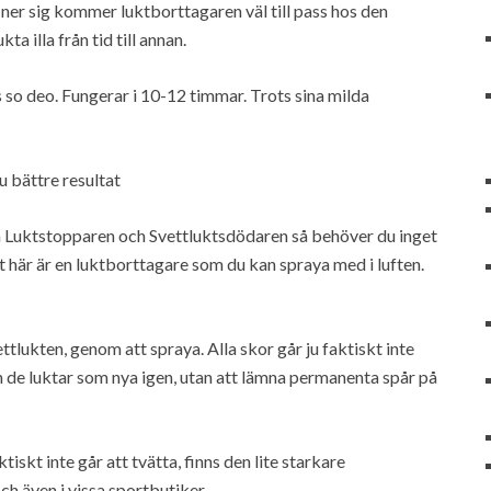
ner sig kommer luktborttagaren väl till pass hos den
a illa från tid till annan.
 so deo. Fungerar i 10-12 timmar. Trots sina milda
u bättre resultat
a Luktstopparen och Svettluktsdödaren så behöver du inget
t här är en luktborttagare som du kan spraya med i luften.
ettlukten, genom att spraya. Alla skor går ju faktiskt inte
h de luktar som nya igen, utan att lämna permanenta spår på
iskt inte går att tvätta, finns den lite starkare
och även i vissa sportbutiker.