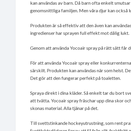
kan användas av barn. Då barn ofta enkelt smutsar 
genomsnittliga familjen. Men våra djur kan också lukt
Produkten är så effektiv att den även kan användas
ingredienser har sprayen full effekt mot dålig lukt.
Genom att använda Yocoair spray på rätt sätt får d
För att använda Yocoair spray eller konkurrentern
särskilt. Produkten kan användas när som helst. De
Det gör att den fungerar perfekt på toaletten.
Spraya direkt i dina kläder. Så enkelt tar du bort sv
att tvätta. Yocoair spray fräschar upp dina skor oc
skonas material. Alla tjänar på det.
Till svettstinkande hockeyutrustning, som rent prakt
Svettluktsdödaren Spray att få från allt-fraktfritt.