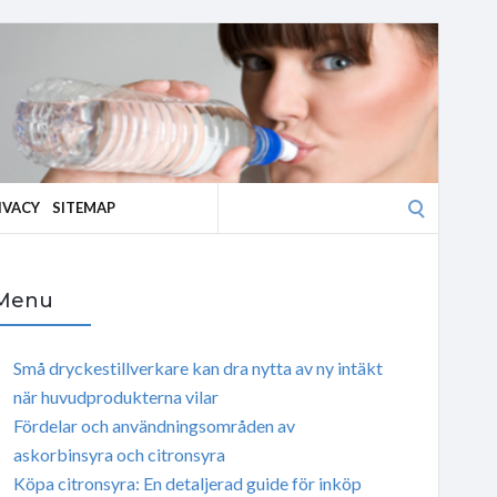
Search
IVACY
SITEMAP
for:
Menu
Små dryckestillverkare kan dra nytta av ny intäkt
när huvudprodukterna vilar
Fördelar och användningsområden av
askorbinsyra och citronsyra
Köpa citronsyra: En detaljerad guide för inköp