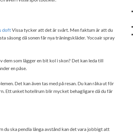
s doft
Vissa tycker att det är svårt. Men faktum är att du
ästa säsong då sonen får nya träningskläder. Yocoair spray
v dem som lägger en bit kol i skon? Det kan leda till
änder en påse.
emen. Det kan även tas med på resan. Du kan råka ut för
n. Ett unket hotellrum blir mycket behagligare då du får
, om du ska pendla långa avstånd kan det vara jobbigt att