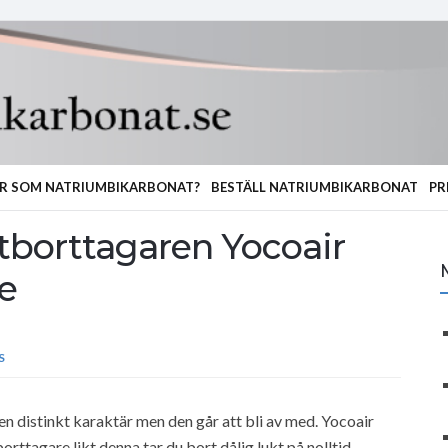
R SOM NATRIUMBIKARBONAT?
BESTÄLL NATRIUMBIKARBONAT
PR
tborttagaren Yocoair
re
S
 en distinkt karaktär men den går att bli av med. Yocoair
ttagare likt denna tar du bort dålig lukt på nolltid.