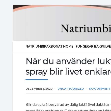
NATRIUMBIKARBONAT HOME
FUNGERAR BAKPULVE
När du använder luk
spray blir livet enkla
DECEMBER 5, 2020
UNCATEGORIZED
NO COMMENT
Blir du också besvärad av dålig lukt? Svettlukt har
spray löser problemet. Genom att använda en luktbor