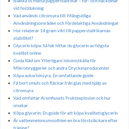
Blanka vs matta papperstallrikar – för- och nackdelar
vid festdukning
Vad används citronsyra till: Mångsidiga
Användningsområden och Fördelaktiga Användningar
Hur relaterar 14 gram vikt till papperstallrikarnas
stabilitet?
Glycerin köpa: Så här hittar du glycerin av högsta
kvalitet online
Goda Råd om Ytterligare Inkomstkälla för
Mikrobryggerier och andra Dryckesproducenter
Köpa askorbinsyra: En omfattande guide
Få bort smuts och fläckar från glas med hjälp av
citronsyra
Vad omfattar Aromhusets Fruktexplosion och hur
smakar
Köpa glycerin: En guide för att köpa kvalitetsglycerin
Är vattenmelonssmoothien en bra törstsläckare efter
träning?