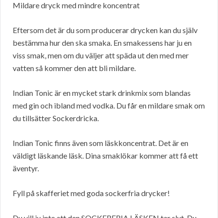
Mildare dryck med mindre koncentrat
Eftersom det är du som producerar drycken kan du själv
bestämma hur den ska smaka. En smakessens har ju en
viss smak, men om du väljer att späda ut den med mer
vatten så kommer den att bli mildare.
Indian Tonic är en mycket stark drinkmix som blandas
med gin och ibland med vodka. Du får en mildare smak om
du tillsätter Sockerdricka.
Indian Tonic finns även som läskkoncentrat. Det är en
väldigt läskande läsk. Dina smaklökar kommer att få ett
äventyr.
Fyll på skafferiet med goda sockerfria drycker!
Du vill ju inte att den SOCKERFRIA LÄSKEN tar slut. Du