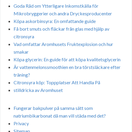
Goda Råd om Ytterligare Inkomstkälla för
Mikrobryggerier och andra Dryckesproducenter
Köpa askorbinsyra: En omfattande guide
Få bort smuts och fläckar från glas med hjälp av
citronsyra
Vad omfattar Aromhusets Fruktexplosion och hur
smakar
Köpa glycerin: En guide för att köpa kvalitetsglycerin
Är vattenmelonssmoothien en bra törstsläckare efter
träning?
Citronsyra köp: Toppplatser Att Handla På
stilldricka av Aromhuset
Fungerar bakpulver på samma sätt som
natriumbikarbonat då man vill städa med det?
Privacy
Sitemap