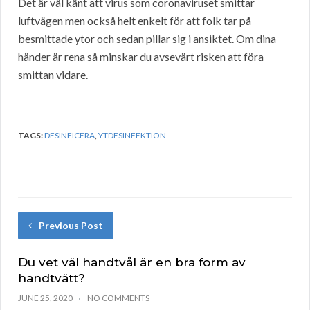
Det är väl känt att virus som coronaviruset smittar
luftvägen men också helt enkelt för att folk tar på
besmittade ytor och sedan pillar sig i ansiktet. Om dina
händer är rena så minskar du avsevärt risken att föra
smittan vidare.
TAGS:
DESINFICERA
,
YTDESINFEKTION
Previous Post
Du vet väl handtvål är en bra form av
handtvätt?
JUNE 25, 2020
NO COMMENTS