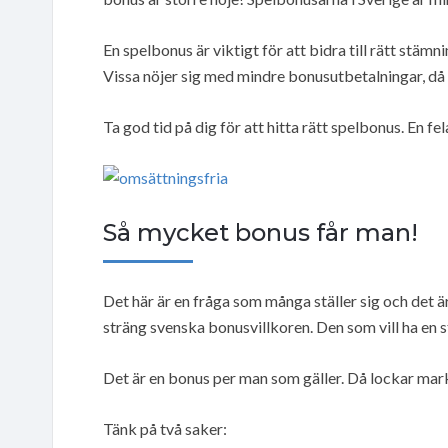
En spelbonus är viktigt för att bidra till rätt stämn
Vissa nöjer sig med mindre bonusutbetalningar, då
Ta god tid på dig för att hitta rätt spelbonus. En f
Så mycket bonus får man!
Det här är en fråga som många ställer sig och det är
sträng svenska bonusvillkoren. Den som vill ha en 
Det är en bonus per man som gäller. Då lockar markn
Tänk på två saker: