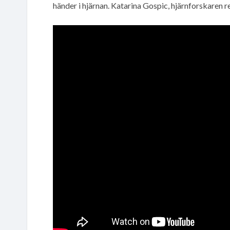
händer i hjärnan. Katarina Gospic, hjärnforskaren re