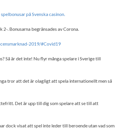
ör spelbonusar på Svenska casinon.
k 2-. Bonusarna begränsades av Corona.
-licensmarknad-2019/#Covid19
us? Så är det inte! Nu flyr många spelare i Sverige till
 tror att det är olagligt att spela internationellt men så
efritt. Det är upp till dig som spelare att se till att
r dock visat att spel inte leder till beroende utan vad som