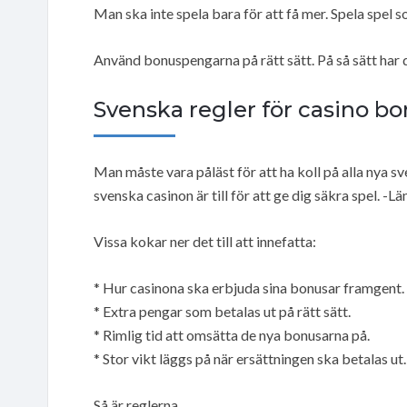
Man ska inte spela bara för att få mer. Spela spel s
Använd bonuspengarna på rätt sätt. På så sätt har d
Svenska regler för casino b
Man måste vara påläst för att ha koll på alla nya s
svenska casinon är till för att ge dig säkra spel. -Lä
Vissa kokar ner det till att innefatta:
* Hur casinona ska erbjuda sina bonusar framgent.
* Extra pengar som betalas ut på rätt sätt.
* Rimlig tid att omsätta de nya bonusarna på.
* Stor vikt läggs på när ersättningen ska betalas ut.
Så är reglerna.