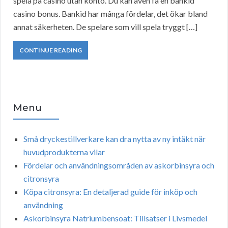
spela på casino utan konto. Du kan även få en bankid
casino bonus. Bankid har många fördelar, det ökar bland
annat säkerheten. De spelare som vill spela tryggt […]
CONTINUE READING
Menu
Små dryckestillverkare kan dra nytta av ny intäkt när
huvudprodukterna vilar
Fördelar och användningsområden av askorbinsyra och
citronsyra
Köpa citronsyra: En detaljerad guide för inköp och
användning
Askorbinsyra Natriumbensoat: Tillsatser i Livsmedel