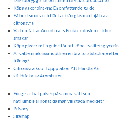
Mikrobryggerier och andra Dryckesproducenter
Köpa askorbinsyra: En omfattande guide
Få bort smuts och fläckar från glas med hjälp av
citronsyra
Vad omfattar Aromhusets Fruktexplosion och hur
smakar
Köpa glycerin: En guide för att köpa kvalitetsglycerin
Är vattenmelonssmoothien en bra törstsläckare efter
träning?
Citronsyra köp: Toppplatser Att Handla På
stilldricka av Aromhuset
Fungerar bakpulver på samma sätt som
natriumbikarbonat då man vill städa med det?
Privacy
Sitemap