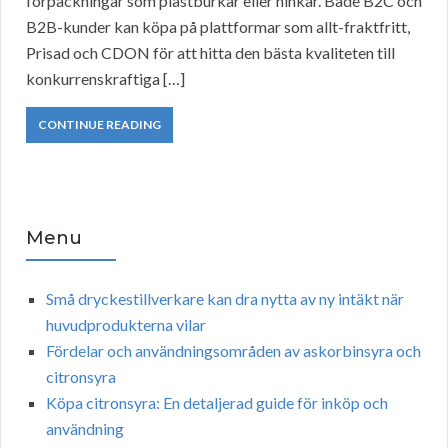
förpackningar som plastburkar eller hinkar. Både B2C och
B2B-kunder kan köpa på plattformar som allt-fraktfritt,
Prisad och CDON för att hitta den bästa kvaliteten till
konkurrenskraftiga […]
CONTINUE READING
Menu
Små dryckestillverkare kan dra nytta av ny intäkt när
huvudprodukterna vilar
Fördelar och användningsområden av askorbinsyra och
citronsyra
Köpa citronsyra: En detaljerad guide för inköp och
användning