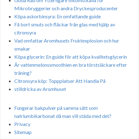
Goda Råd om Ytterligare Inkomstkälla för
Mikrobryggerier och andra Dryckesproducenter
Köpa askorbinsyra: En omfattande guide
Få bort smuts och fläckar från glas med hjälp av
citronsyra
Vad omfattar Aromhusets Fruktexplosion och hur
smakar
Köpa glycerin: En guide för att köpa kvalitetsglycerin
Är vattenmelonssmoothien en bra törstsläckare efter
träning?
Citronsyra köp: Toppplatser Att Handla På
stilldricka av Aromhuset
Fungerar bakpulver på samma sätt som
natriumbikarbonat då man vill städa med det?
Privacy
Sitemap