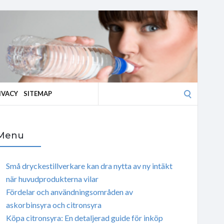
Search
IVACY
SITEMAP
for:
Menu
Små dryckestillverkare kan dra nytta av ny intäkt
när huvudprodukterna vilar
Fördelar och användningsområden av
askorbinsyra och citronsyra
Köpa citronsyra: En detaljerad guide för inköp