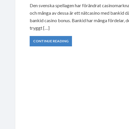
Den svenska spellagen har förändrat casinomarknad
och många av dessa är ett nätcasino med bankid där
bankid casino bonus. Bankid har många fördelar, de
tryggt […]
CONTINUE READING