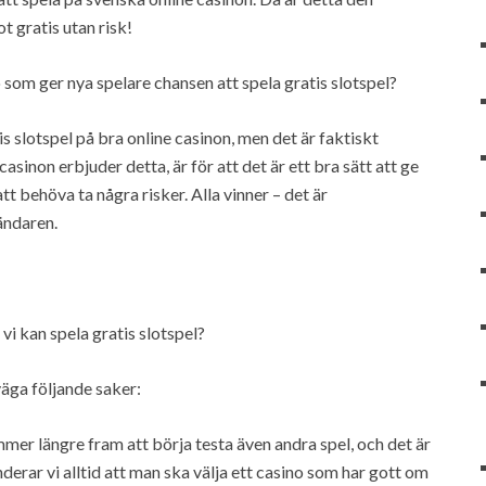
t gratis utan risk!
o som ger nya spelare chansen att spela gratis slotspel?
is slotspel på bra online casinon, men det är faktiskt
sinon erbjuder detta, är för att det är ett bra sätt att ge
t behöva ta några risker. Alla vinner – det är
ändaren.
 vi kan spela gratis slotspel?
väga följande saker:
mer längre fram att börja testa även andra spel, och det är
derar vi alltid att man ska välja ett casino som har gott om