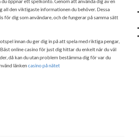
an du öppnar ett spelkonto. Genom att använda dig av en
ng all den viktigaste informationen du behöver. Dessa
atis för dig som användare, och de fungerar på samma sätt
lotspel innan du ger dig in på att spela med riktiga pengar,
äst online casino för just dig hittar du enkelt när du väl
der, då kan du utan problem bestämma dig för var du
 använd länken
casino på nätet