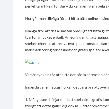
perfekta artikeln för dig – du kan nämligen spela slo
Hur går man tillväga för att hitta bäst online casin
Många tror att det är nästan omöjligt att hitta grat
tvärtom mycket enkelt. Anledningen till att många ca
spelare chansen att prova nya spelautomater utan at
marknadsföring för casinot och gratis spel för anv
Vad är nyckeln för att hitta det bästa nätcasino där
Innan du väljer nätcasino kan det vara bra att över
1. Många som börjar med att spela slots gratis kom
troligt att detta gäller dig också. Därför rekommen