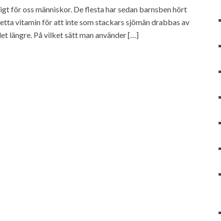
ktigt för oss människor. De flesta har sedan barnsben hört
v detta vitamin för att inte som stackars sjömän drabbas av
t längre. På vilket sätt man använder […]