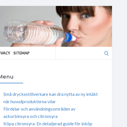
Search
IVACY
SITEMAP
for:
Menu
Små dryckestillverkare kan dra nytta av ny intäkt
när huvudprodukterna vilar
Fördelar och användningsområden av
askorbinsyra och citronsyra
Köpa citronsyra: En detaljerad guide för inköp