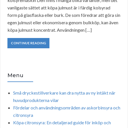
kolsyremaskin Den finns i många olika varianter, men det
vanligaste sättet att köpa julmust är i färdig kolsyrad
form på glasflaska eller burk. De som föredrar att göra sin
egen julmust eller ekonomisera genom bulkköp, kan även
köpa julmust koncentrat. Användningen […]
CONTINUE READING
Menu
Små dryckestillverkare kan dra nytta av ny intäkt när
huvudprodukterna vilar
Fördelar och användningsområden av askorbinsyra och
citronsyra
Köpa citronsyra: En detaljerad guide för inköp och