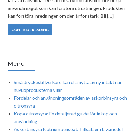
lätta att använda. Dessutom så vill du absolut inte börja
använda något som kan förstöra utrustningen. Produkten
kan förstöra inredningen om den är för stark. Bli […]
CONTINUE READING
Menu
Små dryckestillverkare kan dra nytta av ny intäkt när
huvudprodukterna vilar
Fördelar och användningsområden av askorbinsyra och
citronsyra
Köpa citronsyra: En detaljerad guide för inköp och
användning
Askorbinsyra Natriumbensoat: Tillsatser i Livsmedel