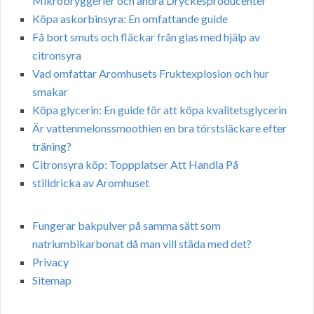
Mikrobryggerier och andra Dryckesproducenter
Köpa askorbinsyra: En omfattande guide
Få bort smuts och fläckar från glas med hjälp av
citronsyra
Vad omfattar Aromhusets Fruktexplosion och hur
smakar
Köpa glycerin: En guide för att köpa kvalitetsglycerin
Är vattenmelonssmoothien en bra törstsläckare efter
träning?
Citronsyra köp: Toppplatser Att Handla På
stilldricka av Aromhuset
Fungerar bakpulver på samma sätt som
natriumbikarbonat då man vill städa med det?
Privacy
Sitemap