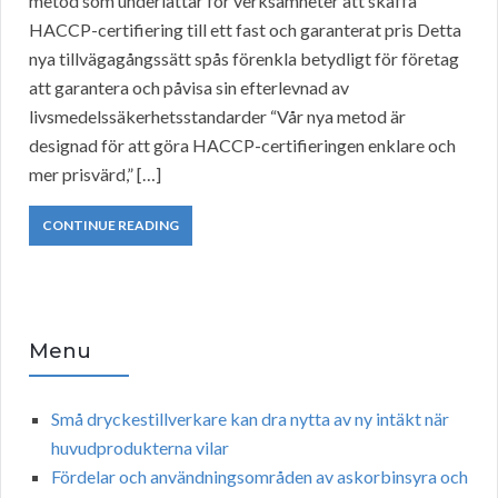
metod som underlättar för verksamheter att skaffa
HACCP-certifiering till ett fast och garanterat pris Detta
nya tillvägagångssätt spås förenkla betydligt för företag
att garantera och påvisa sin efterlevnad av
livsmedelssäkerhetsstandarder “Vår nya metod är
designad för att göra HACCP-certifieringen enklare och
mer prisvärd,” […]
CONTINUE READING
Menu
Små dryckestillverkare kan dra nytta av ny intäkt när
huvudprodukterna vilar
Fördelar och användningsområden av askorbinsyra och