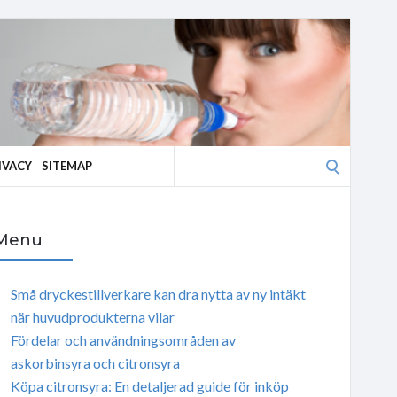
Search
IVACY
SITEMAP
for:
Menu
Små dryckestillverkare kan dra nytta av ny intäkt
när huvudprodukterna vilar
Fördelar och användningsområden av
askorbinsyra och citronsyra
Köpa citronsyra: En detaljerad guide för inköp