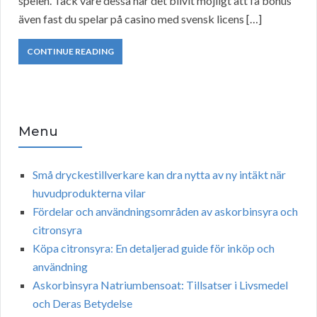
spelen. Tack vare dessa har det blivit möjligt att få bonus
även fast du spelar på casino med svensk licens […]
CONTINUE READING
Menu
Små dryckestillverkare kan dra nytta av ny intäkt när
huvudprodukterna vilar
Fördelar och användningsområden av askorbinsyra och
citronsyra
Köpa citronsyra: En detaljerad guide för inköp och
användning
Askorbinsyra Natriumbensoat: Tillsatser i Livsmedel
och Deras Betydelse