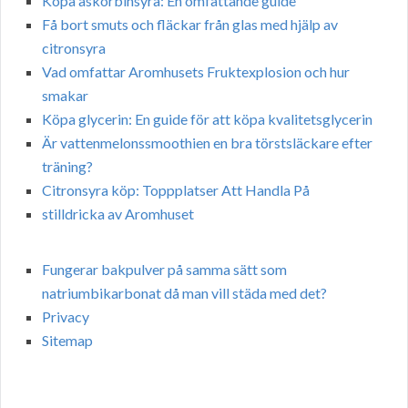
Köpa askorbinsyra: En omfattande guide
Få bort smuts och fläckar från glas med hjälp av
citronsyra
Vad omfattar Aromhusets Fruktexplosion och hur
smakar
Köpa glycerin: En guide för att köpa kvalitetsglycerin
Är vattenmelonssmoothien en bra törstsläckare efter
träning?
Citronsyra köp: Toppplatser Att Handla På
stilldricka av Aromhuset
Fungerar bakpulver på samma sätt som
natriumbikarbonat då man vill städa med det?
Privacy
Sitemap