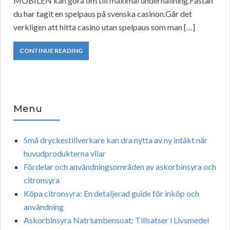
MOBILEN kan göra om till maximal underhållning.Fastän
du har tagit en spelpaus på svenska casinon.Går det
verkligen att hitta casino utan spelpaus som man […]
CONTINUE READING
Menu
Små dryckestillverkare kan dra nytta av ny intäkt när
huvudprodukterna vilar
Fördelar och användningsområden av askorbinsyra och
citronsyra
Köpa citronsyra: En detaljerad guide för inköp och
användning
Askorbinsyra Natriumbensoat: Tillsatser i Livsmedel