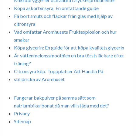
Mikrobryggerier och andra Dryckesproducenter
Köpa askorbinsyra: En omfattande guide
Få bort smuts och fläckar från glas med hjälp av
citronsyra
Vad omfattar Aromhusets Fruktexplosion och hur
smakar
Köpa glycerin: En guide för att köpa kvalitetsglycerin
Är vattenmelonssmoothien en bra törstsläckare efter
träning?
Citronsyra köp: Toppplatser Att Handla På
stilldricka av Aromhuset
Fungerar bakpulver på samma sätt som
natriumbikarbonat då man vill städa med det?
Privacy
Sitemap