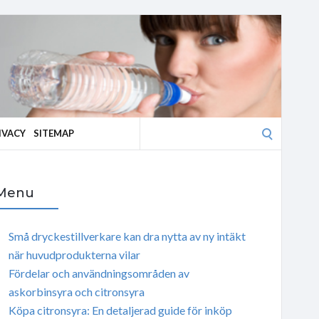
Search
IVACY
SITEMAP
for:
Menu
Små dryckestillverkare kan dra nytta av ny intäkt
när huvudprodukterna vilar
Fördelar och användningsområden av
askorbinsyra och citronsyra
Köpa citronsyra: En detaljerad guide för inköp