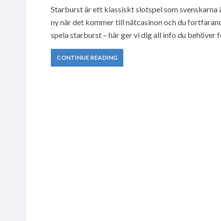
Starburst är ett klassiskt slotspel som svenskarna
ny när det kommer till nätcasinon och du fortfarand
spela starburst – här ger vi dig all info du behöver
CONTINUE READING