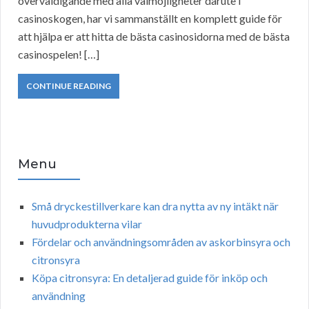
överväldigande med alla valmöjligheter därute i
casinoskogen, har vi sammanställt en komplett guide för
att hjälpa er att hitta de bästa casinosidorna med de bästa
casinospelen! […]
CONTINUE READING
Menu
Små dryckestillverkare kan dra nytta av ny intäkt när
huvudprodukterna vilar
Fördelar och användningsområden av askorbinsyra och
citronsyra
Köpa citronsyra: En detaljerad guide för inköp och
användning