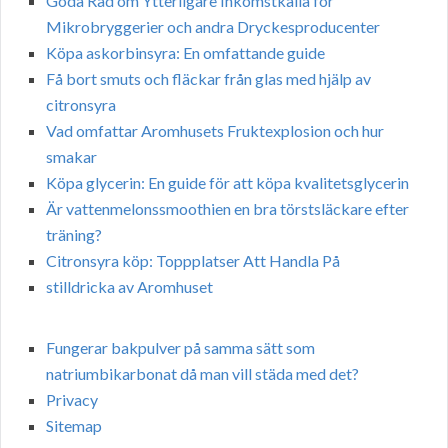
Goda Råd om Ytterligare Inkomstkälla för
Mikrobryggerier och andra Dryckesproducenter
Köpa askorbinsyra: En omfattande guide
Få bort smuts och fläckar från glas med hjälp av
citronsyra
Vad omfattar Aromhusets Fruktexplosion och hur
smakar
Köpa glycerin: En guide för att köpa kvalitetsglycerin
Är vattenmelonssmoothien en bra törstsläckare efter
träning?
Citronsyra köp: Toppplatser Att Handla På
stilldricka av Aromhuset
Fungerar bakpulver på samma sätt som
natriumbikarbonat då man vill städa med det?
Privacy
Sitemap