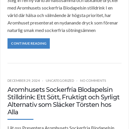
Steg in i en ny värld av hälsosamma och läskande drycker
med Aromhusets sockerfria Blodapelsin stilldrink I en
värld där hälsa och välmående är högsta prioritet, har
Aromhuset presenterat en nydanande dryck som förenar
naturlig smak med sockerfria sötningsämnen
CONTINUE READING
DECEMBER 29, 2024
UNCATEGORIZED
NO COMMENTS
Aromhusets Sockerfria Blodapelsin
Stilldrink: Ett Sött, Fruktigt och Syrligt
Alternativ som Släcker Törsten hos
Alla
Låt oss Presentera Aromhusets Sockerfria Blodapelsin