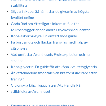
stabilitet?
Glycerin köpa: Så här hittar du glycerin av högsta
kvalitet online
Goda Råd om Ytterligare Inkomstkälla för
Mikrobryggerier och andra Dryckesproducenter
Köpa askorbinsyra: En omfattande guide
Få bort smuts och fläckar från glas med hjälp av
citronsyra
Vad omfattar Aromhusets Fruktexplosion och hur
smakar
Köpa glycerin: En guide för att köpa kvalitetsglycerin
Är vattenmelonssmoothien en bra törstsläckare efter
träning?
Citronsyra köp: Toppplatser Att Handla På
stilldricka av Aromhuset
Fungerar bakpulver på samma sätt som